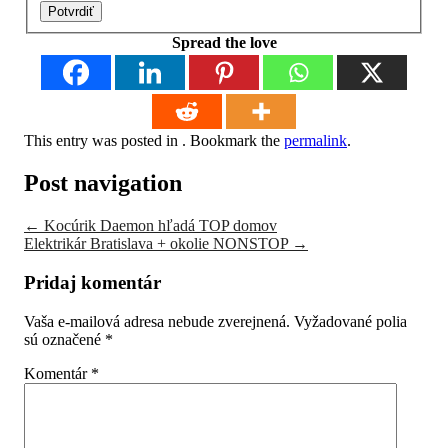
Potvrdiť
Spread the love
This entry was posted in . Bookmark the
permalink
.
Post navigation
←
Kocúrik Daemon hľadá TOP domov
Elektrikár Bratislava + okolie NONSTOP
→
Pridaj komentár
Vaša e-mailová adresa nebude zverejnená.
Vyžadované polia
sú označené
*
Komentár
*