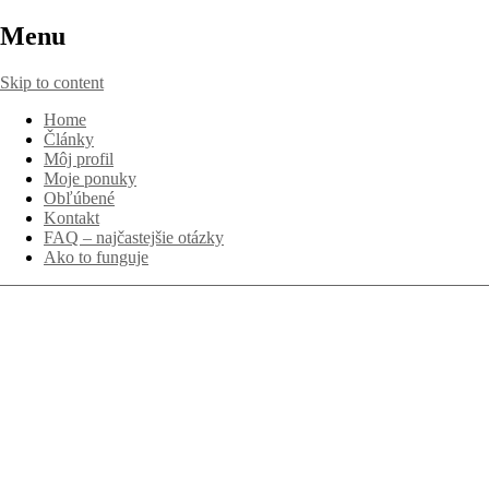
Menu
Skip to content
Home
Články
Môj profil
Moje ponuky
Obľúbené
Kontakt
FAQ – najčastejšie otázky
Ako to funguje