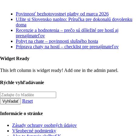
Najnovšie články
Povinnosť bezhotovostnej platby od marca 2026
Užite si Slovensko naplno: Príručka pre dokonalú dovolenku
doma
Recenzie a hodnotenia – prečo sú dôležité pre hostí aj
prenajímateľov
Pobyt na chate – povinnosti slušného hosta
Príprava chaty na hostí – checklist pre prenajímateľov
Widget Ready
This left column is widget ready! Add one in the admin panel.
Rýchle vyhľadávanie
Reset
Vyhľadať
Informácie o stránke
Zásady ochrany osobných údajov
Všeobecné podmienky