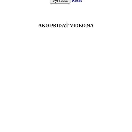
Reset
Vyhľadať
Návody
AKO PRIDAŤ VIDEO NA
Spriateľené stránky
Reklama