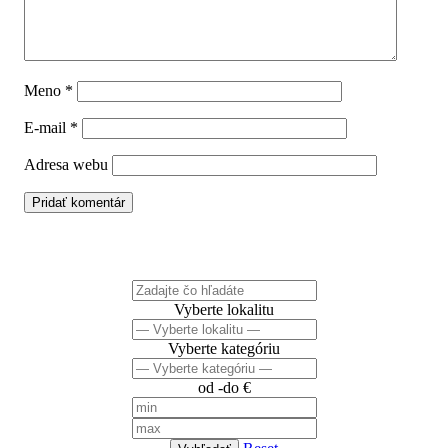
Meno
*
E-mail
*
Adresa webu
Čo hľadáte?
Vyberte lokalitu
Vyberte kategóriu
od -do €