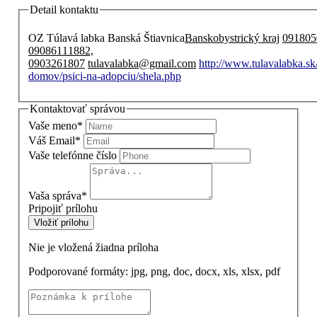
Detail kontaktu
OZ Túlavá labka Banská Štiavnica
Banskobystrický kraj
091805
09086111882,
0903261807
tulavalabka@gmail.com
http://www.tulavalabka.sk
domov/psici-na-adopciu/shela.php
Kontaktovať správou
Vaše meno
*
Váš Email
*
Vaše telefónne číslo
Vaša správa
*
Pripojiť prílohu
Vložiť prílohu
Nie je vložená žiadna príloha
Podporované formáty: jpg, png, doc, docx, xls, xlsx, pdf