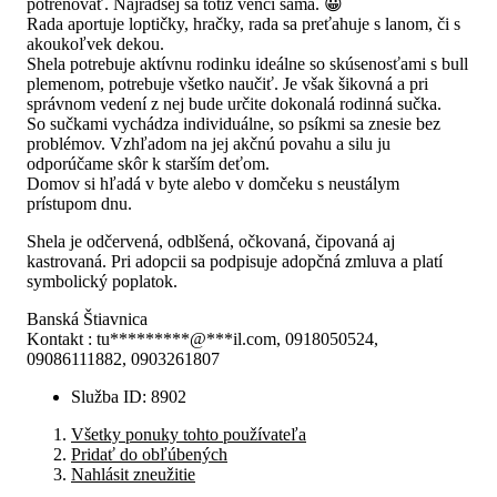
potrénovať. Najradšej sa totiž venčí sama. 😀
Rada aportuje loptičky, hračky, rada sa preťahuje s lanom, či s
akoukoľvek dekou.
Shela potrebuje aktívnu rodinku ideálne so skúsenosťami s bull
plemenom, potrebuje všetko naučiť. Je však šikovná a pri
správnom vedení z nej bude určite dokonalá rodinná sučka.
So sučkami vychádza individuálne, so psíkmi sa znesie bez
problémov. Vzhľadom na jej akčnú povahu a silu ju
odporúčame skôr k starším deťom.
Domov si hľadá v byte alebo v domčeku s neustálym
prístupom dnu.
Shela je odčervená, odblšená, očkovaná, čipovaná aj
kastrovaná. Pri adopcii sa podpisuje adopčná zmluva a platí
symbolický poplatok.
Banská Štiavnica
Kontakt :
tu
*********
@
***
il.com
, 0918050524,
09086111882, 0903261807
Služba ID
:
8902
Všetky ponuky tohto používateľa
Pridať do obľúbených
Nahlásit zneužitie