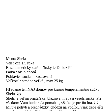
Meno: Shela
Vek : cca 1,5 roka
Rasa : americký stafordšírsky teriér bez PP
Farba : bielo hnedá
Pohlavie : sučka – kastrovaná
Veľkosť : stredne veľká , max 25 kg
Hľadáme ten NAJ domov pre krásnu temperamentnú sučku
Shelu. 🙂
Shela je veľmi priateľská, bláznivá, hravá a veselá sučka. Pri
všetkom Vám bude rada pomáhať, všetko je pre ňu hra. 🙂
Miluje pohyb a prechádzky, chôdzu na vodítku však treba ešte