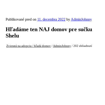
Publikované pred on
11. decembra 2022
by
AdminJohnny
Hľadáme ten NAJ domov pre sučku
Shelu
Zvieratá na adopciu / hľadá domov
/
AdminJohnny
/ 202 zhliadnutí