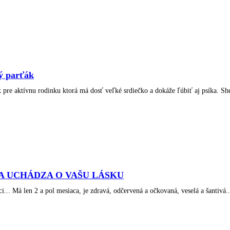
ý parťák
 pre aktívnu rodinku ktorá má dosť veľké srdiečko a dokáže ľúbiť aj psíka. She
A UCHÁDZA O VAŠU LÁSKU
ci... Má len 2 a pol mesiaca, je zdravá, odčervená a očkovaná, veselá a šantivá..