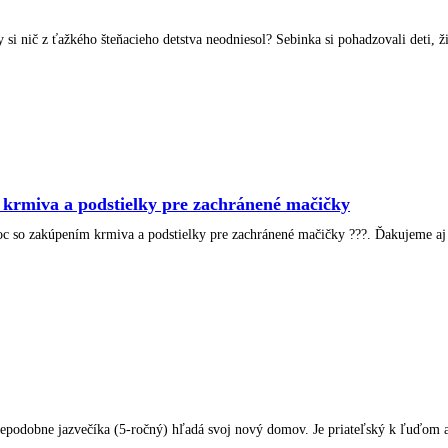
si nič z ťažkého šteňacieho detstva neodniesol? Sebinka si pohadzovali deti, žil
krmiva a podstielky pre zachránené mačičky
 so zakúpením krmiva a podstielky pre zachránené mačičky ???. Ďakujeme aj 
epodobne jazvečíka (5-ročný) hľadá svoj nový domov. Je priateľský k ľuďom a 