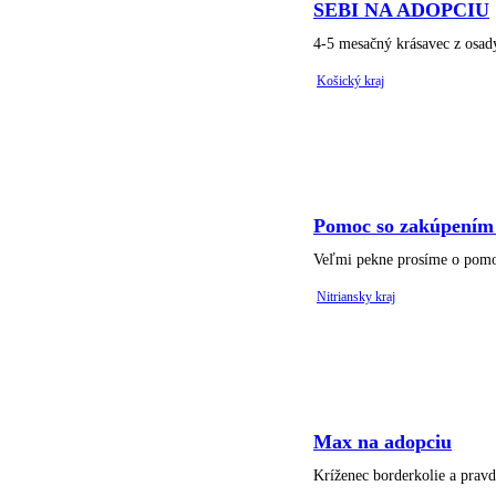
SEBI NA ADOPCIU
4-5 mesačný krásavec z osady 
Košický kraj
Pomoc so zakúpením 
Veľmi pekne prosíme o pomoc
Nitriansky kraj
Max na adopciu
Kríženec borderkolie a pravd