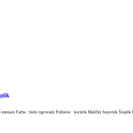
plík
3 mesiace Farba : bielo tigrovaný Pohlavie : kocúrik Maličký bojovník Štoplík b