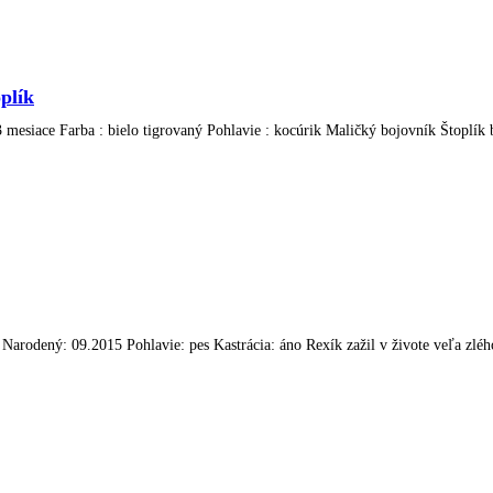
plík
3 mesiace Farba : bielo tigrovaný Pohlavie : kocúrik Maličký bojovník Štoplík b
rodený: 09.2015 Pohlavie: pes Kastrácia: áno Rexík zažil v živote veľa zlého,