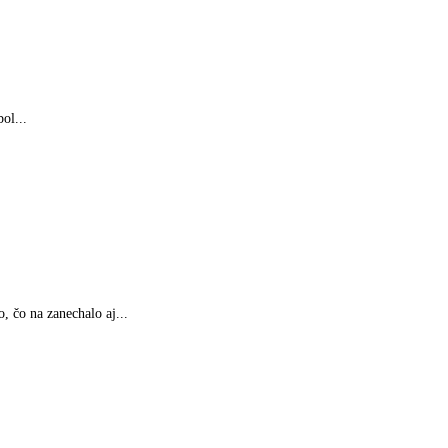
ol...
 čo na zanechalo aj...