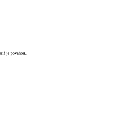
rif je povahou...
.