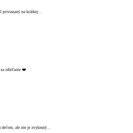
 priviazaný na krátkej...
za zdieľanie ❤️
deťom, ale nie je zvyknutý...