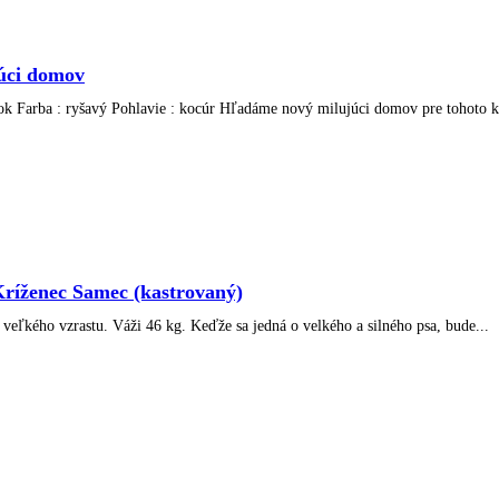
úci domov
rok Farba : ryšavý Pohlavie : kocúr Hľadáme nový milujúci domov pre tohoto k
íženec Samec (kastrovaný)
 veľkého vzrastu. Váži 46 kg. Keďže sa jedná o velkého a silného psa, bude...