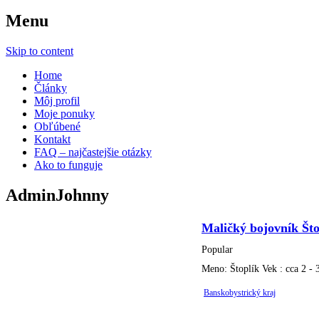
Menu
Skip to content
Home
Články
Môj profil
Moje ponuky
Obľúbené
Kontakt
FAQ – najčastejšie otázky
Ako to funguje
AdminJohnny
Maličký bojovník Što
Popular
Meno: Štoplík Vek : cca 2 - 
Banskobystrický kraj