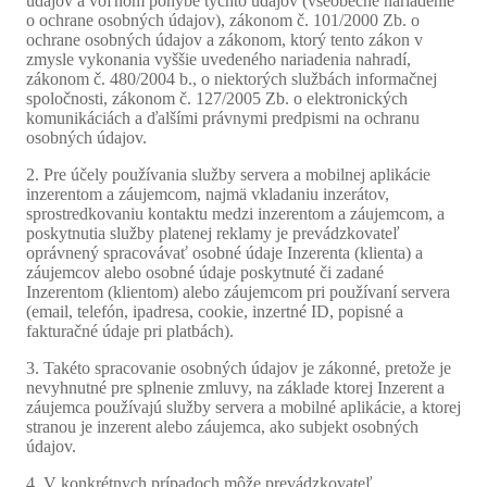
údajov a voľnom pohybe týchto údajov (všeobecné nariadenie
o ochrane osobných údajov), zákonom č. 101/2000 Zb. o
ochrane osobných údajov a zákonom, ktorý tento zákon v
zmysle vykonania vyššie uvedeného nariadenia nahradí,
zákonom č. 480/2004 b., o niektorých službách informačnej
spoločnosti, zákonom č. 127/2005 Zb. o elektronických
komunikáciách a ďalšími právnymi predpismi na ochranu
osobných údajov.
2. Pre účely používania služby servera a mobilnej aplikácie
inzerentom a záujemcom, najmä vkladaniu inzerátov,
sprostredkovaniu kontaktu medzi inzerentom a záujemcom, a
poskytnutia služby platenej reklamy je prevádzkovateľ
oprávnený spracovávať osobné údaje Inzerenta (klienta) a
záujemcov alebo osobné údaje poskytnuté či zadané
Inzerentom (klientom) alebo záujemcom pri používaní servera
(email, telefón, ipadresa, cookie, inzertné ID, popisné a
fakturačné údaje pri platbách).
3. Takéto spracovanie osobných údajov je zákonné, pretože je
nevyhnutné pre splnenie zmluvy, na základe ktorej Inzerent a
záujemca používajú služby servera a mobilné aplikácie, a ktorej
stranou je inzerent alebo záujemca, ako subjekt osobných
údajov.
4. V konkrétnych prípadoch môže prevádzkovateľ