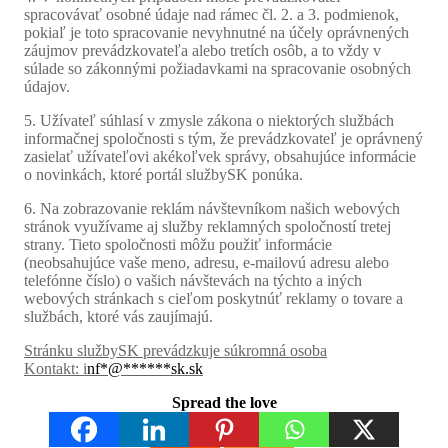
spracovávať osobné údaje nad rámec čl. 2. a 3. podmienok,
pokiaľ je toto spracovanie nevyhnutné na účely oprávnených
záujmov prevádzkovateľa alebo tretích osôb, a to vždy v
súlade so zákonnými požiadavkami na spracovanie osobných
údajov.
5. Užívateľ súhlasí v zmysle zákona o niektorých službách
informačnej spoločnosti s tým, že prevádzkovateľ je oprávnený
zasielať užívateľovi akékoľvek správy, obsahujúce informácie
o novinkách, ktoré portál službySK ponúka.
6. Na zobrazovanie reklám návštevníkom našich webových
stránok využívame aj služby reklamných spoločností tretej
strany. Tieto spoločnosti môžu použiť informácie
(neobsahujúce vaše meno, adresu, e-mailovú adresu alebo
telefónne číslo) o vašich návštevách na týchto a iných
webových stránkach s cieľom poskytnúť reklamy o tovare a
službách, ktoré vás zaujímajú.
Stránku službySK prevádzkuje súkromná osoba
Kontakt: i
nf
*
@
******
sk.sk
Spread the love