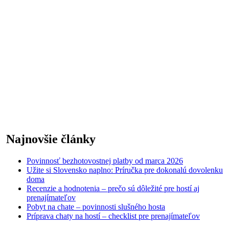
Najnovšie články
Povinnosť bezhotovostnej platby od marca 2026
Užite si Slovensko naplno: Príručka pre dokonalú dovolenku
doma
Recenzie a hodnotenia – prečo sú dôležité pre hostí aj
prenajímateľov
Pobyt na chate – povinnosti slušného hosta
Príprava chaty na hostí – checklist pre prenajímateľov