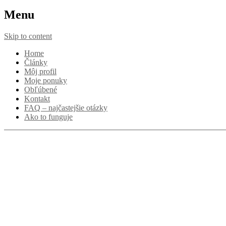
Menu
Skip to content
Home
Články
Môj profil
Moje ponuky
Obľúbené
Kontakt
FAQ – najčastejšie otázky
Ako to funguje