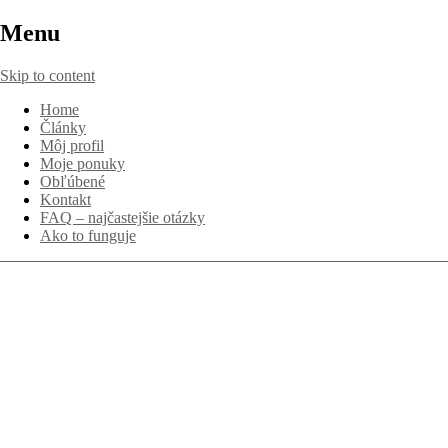
Menu
Skip to content
Home
Články
Môj profil
Moje ponuky
Obľúbené
Kontakt
FAQ – najčastejšie otázky
Ako to funguje