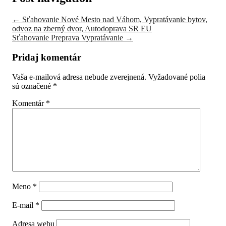
←
Sťahovanie Nové Mesto nad Váhom, Vypratávanie bytov,
odvoz na zberný dvor, Autodoprava SR EU
Sťahovanie Preprava Vypratávanie
→
Pridaj komentár
Vaša e-mailová adresa nebude zverejnená.
Vyžadované polia
sú označené
*
Komentár
*
Meno
*
E-mail
*
Adresa webu