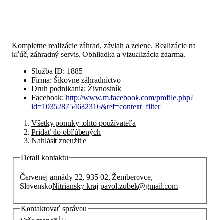
Kompletne realizácie záhrad, závlah a zelene. Realizácie na
kľúč, záhradný servis. Obhliadka a vizualizácia zdarma.
Služba ID
:
1885
Firma
:
Šikovne záhradníctvo
Druh podnikania
:
Živnostník
Facebook
:
http://www.m.facebook.com/profile.php?
id=103528754682316&ref=content_filter
Všetky ponuky tohto používateľa
Pridať do obľúbených
Nahlásit zneužitie
Detail kontaktu
Červenej armády 22, 935 02, Žemberovce,
Slovensko
Nitriansky kraj
pavol.zubek@gmail.com
Kontaktovať správou