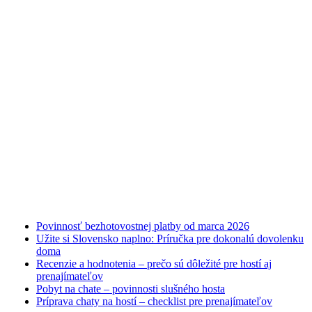
Najnovšie články
Povinnosť bezhotovostnej platby od marca 2026
Užite si Slovensko naplno: Príručka pre dokonalú dovolenku
doma
Recenzie a hodnotenia – prečo sú dôležité pre hostí aj
prenajímateľov
Pobyt na chate – povinnosti slušného hosta
Príprava chaty na hostí – checklist pre prenajímateľov