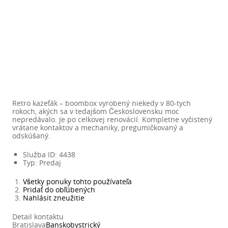
Retro kazeťák – boombox vyrobený niekedy v 80-tych
rokoch, akých sa v tedajšom Československu moc
nepredávalo. Je po celkovej renovácií. Kompletne vyčistený
vrátane kontaktov a mechaniky, pregumičkovaný a
odskúšaný.
Služba ID
:
4438
Typ
:
Predaj
Všetky ponuky tohto používateľa
Pridať do obľúbených
Nahlásit zneužitie
Detail kontaktu
Bratislava
Banskobystrický