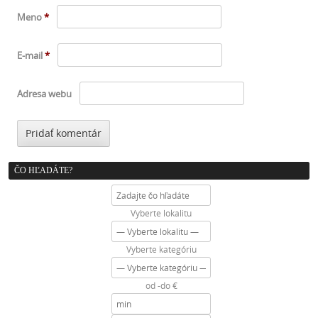
Meno
*
E-mail
*
Adresa webu
ČO HĽADÁTE?
Vyberte lokalitu
Vyberte kategóriu
od -do €