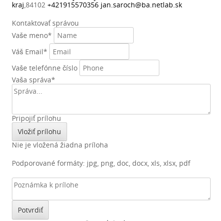
kraj
,
84102
+421915570356
jan.saroch@ba.netlab.sk
Kontaktovať správou
Vaše meno
*
Váš Email
*
Vaše telefónne číslo
Vaša správa
*
Pripojiť prílohu
Vložiť prílohu
Nie je vložená žiadna príloha
Podporované formáty: jpg, png, doc, docx, xls, xlsx, pdf
Potvrdiť