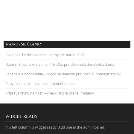
NAJNOVŠIE ČLÁNKY
Povinnosť bezhotovostnej platby od marca 2026
Užite si Slovensko naplno: Príručka pre dokonalú dovolenku doma
Recenzie a hodnotenia – prečo sú dôležité pre hostí aj prenajímateľov
Pobyt na chate – povinnosti slušného hosta
Príprava chaty na hostí – checklist pre prenajímateľov
WIDGET READY
This left column is widget ready! Add one in the admin panel.