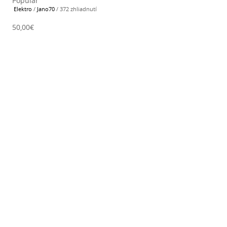
Popular
Elektro
/
Jano70
/ 372 zhliadnutí
50,00€