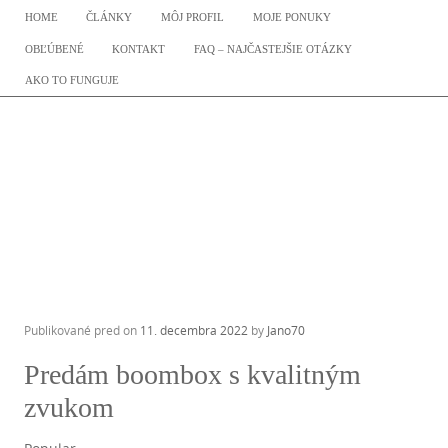
SKIP TO CONTENT
HOME
ČLÁNKY
MÔJ PROFIL
MOJE PONUKY
Menu
OBĽÚBENÉ
KONTAKT
FAQ – NAJČASTEJŠIE OTÁZKY
AKO TO FUNGUJE
Publikované pred on
11. decembra 2022
by
Jano70
Predám boombox s kvalitným
zvukom