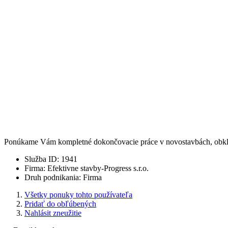
Ponúkame Vám kompletné dokončovacie práce v novostavbách, obklady
Služba ID
:
1941
Firma
:
Efektivne stavby-Progress s.r.o.
Druh podnikania
:
Firma
Všetky ponuky tohto používateľa
Pridať do obľúbených
Nahlásit zneužitie