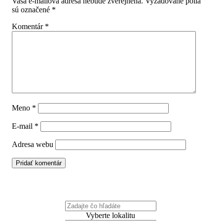
Vaša e-mailová adresa nebude zverejnená.
Vyžadované polia
sú označené
*
Komentár
*
Meno
*
E-mail
*
Adresa webu
Čo hľadáte?
Vyberte lokalitu