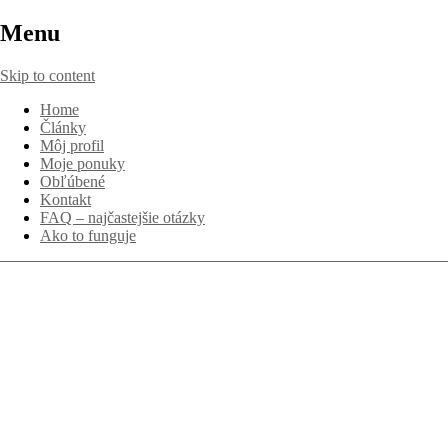
Menu
Skip to content
Home
Články
Môj profil
Moje ponuky
Obľúbené
Kontakt
FAQ – najčastejšie otázky
Ako to funguje