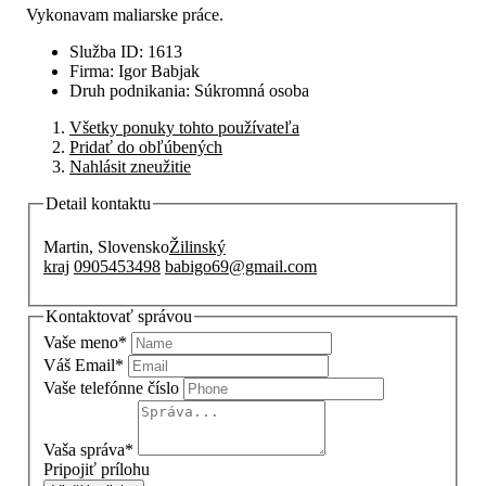
Vykonavam maliarske práce.
Služba ID
:
1613
Firma
:
Igor Babjak
Druh podnikania
:
Súkromná osoba
Všetky ponuky tohto používateľa
Pridať do obľúbených
Nahlásit zneužitie
Detail kontaktu
Martin, Slovensko
Žilinský
kraj
0905453498
babigo69@gmail.com
Kontaktovať správou
Vaše meno
*
Váš Email
*
Vaše telefónne číslo
Vaša správa
*
Pripojiť prílohu