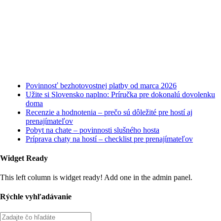
Najnovšie články
Povinnosť bezhotovostnej platby od marca 2026
Užite si Slovensko naplno: Príručka pre dokonalú dovolenku
doma
Recenzie a hodnotenia – prečo sú dôležité pre hostí aj
prenajímateľov
Pobyt na chate – povinnosti slušného hosta
Príprava chaty na hostí – checklist pre prenajímateľov
Widget Ready
This left column is widget ready! Add one in the admin panel.
Rýchle vyhľadávanie