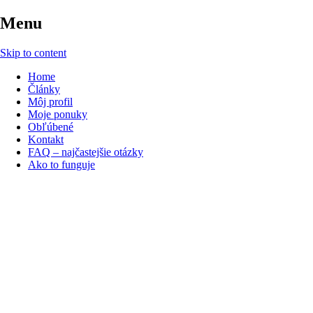
Menu
Skip to content
Home
Články
Môj profil
Moje ponuky
Obľúbené
Kontakt
FAQ – najčastejšie otázky
Ako to funguje