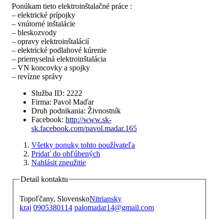
Ponúkam tieto elektroinštalačné práce :
– elektrické prípojky
– vnútorné inštalácie
– bleskozvody
– opravy elektroinštalácií
– elektrické podlahové kúrenie
– priemyselná elektroinštalácia
– VN koncovky a spojky
– revízne správy
Služba ID
:
2222
Firma
:
Pavol Maďar
Druh podnikania
:
Živnostník
Facebook
:
http://www.sk-
sk.facebook.com/pavol.madar.165
Všetky ponuky tohto používateľa
Pridať do obľúbených
Nahlásit zneužitie
Detail kontaktu
Topoľčany, Slovensko
Nitriansky
kraj
0905380114
palomadar14@gmail.com