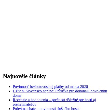
Najnovšie články
Povinnosť bezhotovostnej platby od marca 2026
Užite si Slovensko naplno: Príručka pre dokonalú dovolenku
doma
Recenzie a hodnotenia – prečo sú dôležité pre hostí aj
prenajímateľov
Pobyt na chate – povinnosti slušného hosta