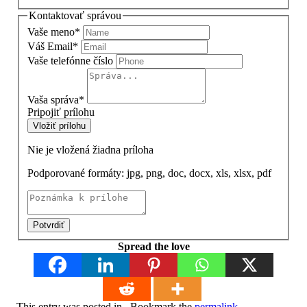
Kontaktovať správou
Vaše meno
*
Váš Email
*
Vaše telefónne číslo
Vaša správa
*
Pripojiť prílohu
Vložiť prílohu
Nie je vložená žiadna príloha
Podporované formáty: jpg, png, doc, docx, xls, xlsx, pdf
Potvrdiť
Spread the love
This entry was posted in . Bookmark the
permalink
.