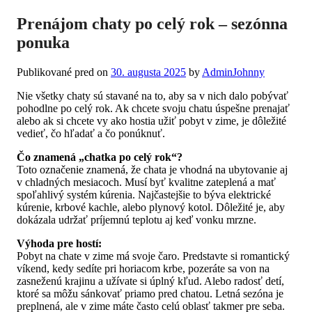
Prenájom chaty po celý rok – sezónna
ponuka
Publikované pred on
30. augusta 2025
by
AdminJohnny
Nie všetky chaty sú stavané na to, aby sa v nich dalo pobývať
pohodlne po celý rok. Ak chcete svoju chatu úspešne prenajať
alebo ak si chcete vy ako hostia užiť pobyt v zime, je dôležité
vedieť, čo hľadať a čo ponúknuť.
Čo znamená „chatka po celý rok“?
Toto označenie znamená, že chata je vhodná na ubytovanie aj
v chladných mesiacoch. Musí byť kvalitne zateplená a mať
spoľahlivý systém kúrenia. Najčastejšie to býva elektrické
kúrenie, krbové kachle, alebo plynový kotol. Dôležité je, aby
dokázala udržať príjemnú teplotu aj keď vonku mrzne.
Výhoda pre hostí:
Pobyt na chate v zime má svoje čaro. Predstavte si romantický
víkend, kedy sedíte pri horiacom krbe, pozeráte sa von na
zasneženú krajinu a užívate si úplný kľud. Alebo radosť detí,
ktoré sa môžu sánkovať priamo pred chatou. Letná sezóna je
preplnená, ale v zime máte často celú oblasť takmer pre seba.