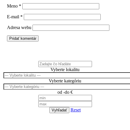
Meno
*
E-mail
*
Adresa webu
Čo hľadáte?
Vyberte lokalitu
Vyberte kategóriu
od -do €
Reset
Vyhľadať
Návody