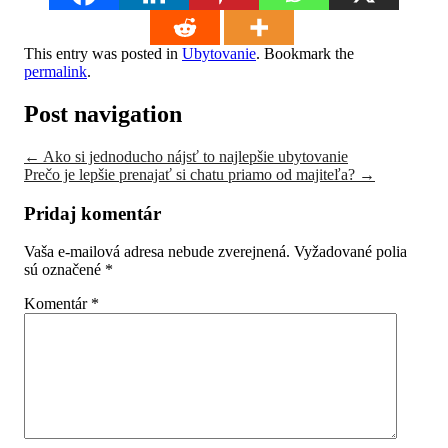
This entry was posted in
Ubytovanie
. Bookmark the
permalink
.
Post navigation
←
Ako si jednoducho nájsť to najlepšie ubytovanie
Prečo je lepšie prenajať si chatu priamo od majiteľa?
→
Pridaj komentár
Vaša e-mailová adresa nebude zverejnená.
Vyžadované polia
sú označené
*
Komentár
*