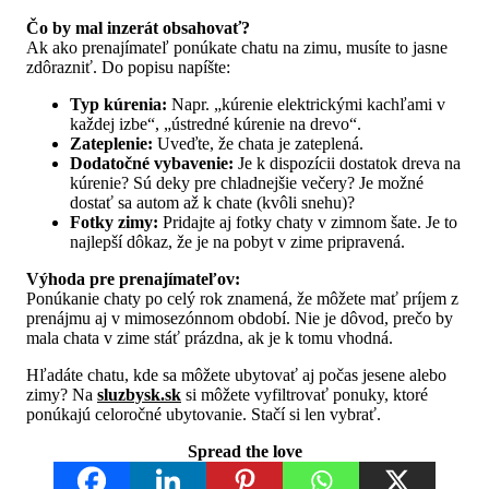
Čo by mal inzerát obsahovať?
Ak ako prenajímateľ ponúkate chatu na zimu, musíte to jasne
zdôrazniť. Do popisu napíšte:
Typ kúrenia:
Napr. „kúrenie elektrickými kachľami v
každej izbe“, „ústredné kúrenie na drevo“.
Zateplenie:
Uveďte, že chata je zateplená.
Dodatočné vybavenie:
Je k dispozícii dostatok dreva na
kúrenie? Sú deky pre chladnejšie večery? Je možné
dostať sa autom až k chate (kvôli snehu)?
Fotky zimy:
Pridajte aj fotky chaty v zimnom šate. Je to
najlepší dôkaz, že je na pobyt v zime pripravená.
Výhoda pre prenajímateľov:
Ponúkanie chaty po celý rok znamená, že môžete mať príjem z
prenájmu aj v mimosezónnom období. Nie je dôvod, prečo by
mala chata v zime stáť prázdna, ak je k tomu vhodná.
Hľadáte chatu, kde sa môžete ubytovať aj počas jesene alebo
zimy? Na
sluzbysk.sk
si môžete vyfiltrovať ponuky, ktoré
ponúkajú celoročné ubytovanie. Stačí si len vybrať.
Spread the love