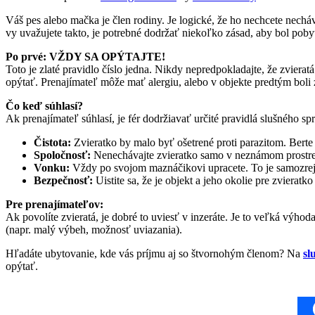
Váš pes alebo mačka je člen rodiny. Je logické, že ho nechcete nech
vy uvažujete takto, je potrebné dodržať niekoľko zásad, aby bol poby
Po prvé: VŽDY SA OPÝTAJTE!
Toto je zlaté pravidlo číslo jedna. Nikdy nepredpokladajte, že zvierat
opýtať. Prenajímateľ môže mať alergiu, alebo v objekte predtým boli 
Čo keď súhlasí?
Ak prenajímateľ súhlasí, je fér dodržiavať určité pravidlá slušného sp
Čistota:
Zvieratko by malo byť ošetrené proti parazitom. Berte
Spoločnosť:
Nenechávajte zvieratko samo v neznámom prostredí
Vonku:
Vždy po svojom maznáčikovi upracete. To je samozrejm
Bezpečnosť:
Uistite sa, že je objekt a jeho okolie pre zvieratk
Pre prenajímateľov:
Ak povolíte zvieratá, je dobré to uviesť v inzeráte. Je to veľká výho
(napr. malý výbeh, možnosť uviazania).
Hľadáte ubytovanie, kde vás príjmu aj so štvornohým členom? Na
sl
opýtať.