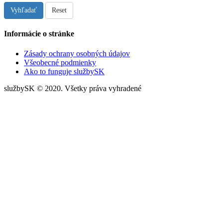
Vyhľadať
Reset
Informácie o stránke
Zásady ochrany osobných údajov
Všeobecné podmienky
Ako to funguje službySK
službySK © 2020. Všetky práva vyhradené