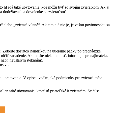
eto hľadá také ubytovanie, kde môžu byť so svojím zvieratkom. Ak aj
reba dodržiavať na dovolenke so zvieraťom?
t“ alebo „zvieratá vítané“. Ak tam nič nie je, je vašou povinnosťou sa
.
k. Zoberte dostatok handríkov na utieranie packy po prechádzke.
ičiť zariadenie. Ak musíte niekam odísť, informujte prenajímateľa.
napr. neustalým štekaním).
enstvo.
k za upratovanie. V opise uveďte, aké podmienky pre zvieratá máte
ť len také ubytovania, ktoré sú priateľské k zvieratám. Stačí sa