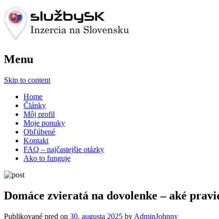
Menu
Skip to content
Home
Články
Môj profil
Moje ponuky
Obľúbené
Kontakt
FAQ – najčastejšie otázky
Ako to funguje
Domáce zvieratá na dovolenke – aké pravi
Publikované pred on
30. augusta 2025
by
AdminJohnny