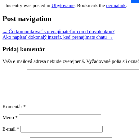
This entry was posted in
Ubytovanie
. Bookmark the
permalink
.
Post navigation
←
Čo komunikovať s prenajímateľom pred dovolenkou?
Ako napísať dokonalý inzerát, keď prenajímate chatu
→
Pridaj komentár
Vaša e-mailová adresa nebude zverejnená.
Vyžadované polia sú ozna
Komentár
*
Meno
*
E-mail
*