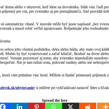
ávať doma alebo v ubytovni, keď idete na dovolenku. Stále viac ľudí pr
t príjemný pre vás, pre zvieratko aj pre prenajímateľa. Aké pravidlá t
á sú automaticky vítané. V inzeráte môže byť jasne napísané „bez zviera
zvieratá a musel robiť veľké upratovanie. Rešpektujte jeho rozhodnutie
rávania.
 so sebou jeho vlastnú podstielku, deku alebo búdu, aby malo svoj kúti
. Mohlo by byť vystresované a začať kňučať, škrabať na dvere alebo n
osť. Venujte pozornosť aj tomu, aby zvieratko neprekážalo susedom (
o bezpečné. Nie je tam rušná cesta, jedovaté rastliny alebo iné nebezpeč
da, ktorá vám pritiahne viac hostí. Môžete si žiadať primeraný príplato
uzbysk.sk/ubytovanie/
si môžete pri vyhľadávaní nastaviť filter a hľada
Spread the love