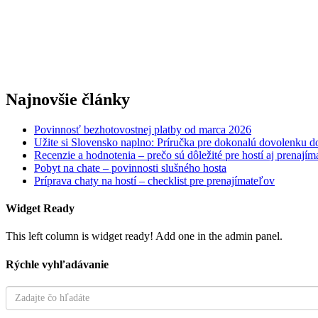
Najnovšie články
Povinnosť bezhotovostnej platby od marca 2026
Užite si Slovensko naplno: Príručka pre dokonalú dovolenku 
Recenzie a hodnotenia – prečo sú dôležité pre hostí aj prenajím
Pobyt na chate – povinnosti slušného hosta
Príprava chaty na hostí – checklist pre prenajímateľov
Widget Ready
This left column is widget ready! Add one in the admin panel.
Rýchle vyhľadávanie