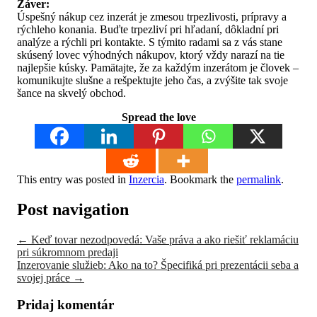
Záver:
Úspešný nákup cez inzerát je zmesou trpezlivosti, prípravy a
rýchleho konania. Buďte trpezliví pri hľadaní, dôkladní pri
analýze a rýchli pri kontakte. S týmito radami sa z vás stane
skúsený lovec výhodných nákupov, ktorý vždy narazí na tie
najlepšie kúsky. Pamätajte, že za každým inzerátom je človek –
komunikujte slušne a rešpektujte jeho čas, a zvýšite tak svoje
šance na skvelý obchod.
Spread the love
This entry was posted in
Inzercia
. Bookmark the
permalink
.
Post navigation
←
Keď tovar nezodpovedá: Vaše práva a ako riešiť reklamáciu
pri súkromnom predaji
Inzerovanie služieb: Ako na to? Špecifiká pri prezentácii seba a
svojej práce
→
Pridaj komentár