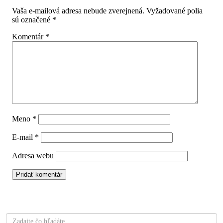
Vaša e-mailová adresa nebude zverejnená.
Vyžadované polia
sú označené
*
Komentár
*
Meno
*
E-mail
*
Adresa webu
Čo hľadáte?