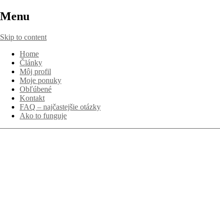
Menu
Skip to content
Home
Články
Môj profil
Moje ponuky
Obľúbené
Kontakt
FAQ – najčastejšie otázky
Ako to funguje