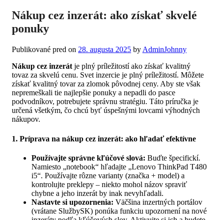
Nákup cez inzerát: ako získať skvelé
ponuky
Publikované pred on
28. augusta 2025
by
AdminJohnny
Nákup cez inzerát
je plný príležitostí ako získať kvalitný
tovaz za skvelú cenu. Svet inzercie je plný príležitostí. Môžete
získať kvalitný tovar za zlomok pôvodnej ceny. Aby ste však
nepremeškali tie najlepšie ponuky a nepadli do pasce
podvodníkov, potrebujete správnu stratégiu. Táto príručka je
určená všetkým, čo chcú byť úspešnými lovcami výhodných
nákupov.
1. Príprava na nákup cez inzerát: ako hľadať efektívne
Používajte správne kľúčové slová:
Buďte špecifickí.
Namiesto „notebook“ hľadajte „Lenovo ThinkPad T480
i5“. Používajte rôzne varianty (značka + model) a
kontrolujte preklepy – niekto mohol názov spraviť
chybne a jeho inzerát by inak nevyhľadali.
Nastavte si upozornenia:
Väčšina inzertných portálov
(vrátane SlužbySK) ponúka funkciu upozornení na nové
inzeráty podľa kľúčových slov. Aktivujte si ich a budete