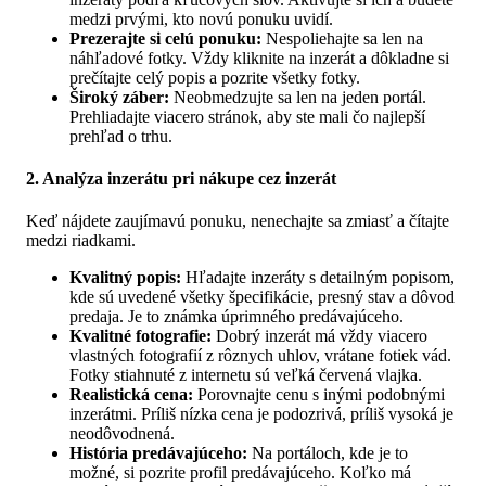
medzi prvými, kto novú ponuku uvidí.
Prezerajte si celú ponuku:
Nespoliehajte sa len na
náhľadové fotky. Vždy kliknite na inzerát a dôkladne si
prečítajte celý popis a pozrite všetky fotky.
Široký záber:
Neobmedzujte sa len na jeden portál.
Prehliadajte viacero stránok, aby ste mali čo najlepší
prehľad o trhu.
2. Analýza inzerátu pri nákupe cez inzerát
Keď nájdete zaujímavú ponuku, nenechajte sa zmiasť a čítajte
medzi riadkami.
Kvalitný popis:
Hľadajte inzeráty s detailným popisom,
kde sú uvedené všetky špecifikácie, presný stav a dôvod
predaja. Je to známka úprimného predávajúceho.
Kvalitné fotografie:
Dobrý inzerát má vždy viacero
vlastných fotografií z rôznych uhlov, vrátane fotiek vád.
Fotky stiahnuté z internetu sú veľká červená vlajka.
Realistická cena:
Porovnajte cenu s inými podobnými
inzerátmi. Príliš nízka cena je podozrivá, príliš vysoká je
neodôvodnená.
História predávajúceho:
Na portáloch, kde je to
možné, si pozrite profil predávajúceho. Koľko má