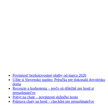
Najnovšie články
Povinnosť bezhotovostnej platby od marca 2026
Užite si Slovensko naplno: Príručka pre dokonalú dovolenku
doma
Recenzie a hodnotenia – prečo sú dôležité pre hostí aj
prenajímateľov
Pobyt na chate – povinnosti slušného hosta
Príprava chaty na hostí – checklist pre prenajímateľov