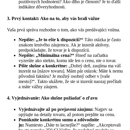
pozitívnych hodnotení? Ako dlho je členom? Je to ďalší
indikátor dôveryhodnosti.
3. Prvý kontakt: Ako na to, aby vás brali vážne
Vaša prvá správa rozhodne o tom, ako vás predávajúci vníma.
Nepíšte: „Je to ešte k dispozícii?“
Táto otázka je často
znakom lenivého záujemcu. Ak je inzerát aktívny,
predpokladajte, že tovar je k dispozícii.
Nepíšte: „Minimálna cena?“
Hneď na začiatku
vyzeráte ako niekto, komu ide len o cenu, nie o tovar.
Píšte slušne a konkrétne:
„Dobrý deň, zaujíma ma váš
inzerát na [názov tovaru]. Mám pár otázok: Máte k nemu
pôvodnú faktúru? Je možný osobný odber v [vaše
mesto]?“. Takto ukážete, že ste si inzerát naozaj prečítali
a máte vážny záujem.
4. Vyjednávanie: Ako slušne požiadať o zľavu
Vyjednávajte až po prejavení záujmu:
Najprv sa
opýtajte na detaily tovaru, až potom prejdite na cenu.
Ponúknite konkrétnu sumu a zdôvodnite
ju:
Namiesto „Dáte to lacnejšie?“ napíšte: „Akceptovali