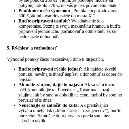
by ste ponuku 250 €? Vidím, že podobné modely sa
pohybujú okolo 270 €, no váš je bez pôvodného obalu.“
Ponúknite niečo výmenou:
„Ponúknem požadovaných
300 €, ak mi tovar doveziete do mesta X.“
Buďte pripravení ustúpiť:
Vyjednávanie je o
kompromise. Poznajte svoju maximálnu hranicu a buďte
pripravení jednoducho poďakovať a odmietnuť, ak sa
nedokážete dohodnúť.
5. Rýchlosť a rozhodnosť
Výhodné ponuky často nezostávajú dlho k dispozícii.
Buďte pripravení rýchlo jednať:
Ak nájdete skvelú
ponuku, neváhajte ihneď napísať a dohodnúť si odber čo
najskôr.
Ak máte záujem, dajte to najavo:
Ak sa vám tovar
páči, komunikujte to. Povedzte: „Tovar ma naozaj
zaujíma; ak by sme sa dohodli na cene, mohol by som ho
prevziať ešte dnes.“
Nenechajte sa zatlačiť do kúta:
Ak predávajúci
vytvára umelý tlak („Mám ďalších 5 záujemcov“), buďte
obozretní. Skutočne dobrý tovar sa predá sám, bez
takýchto taktík.