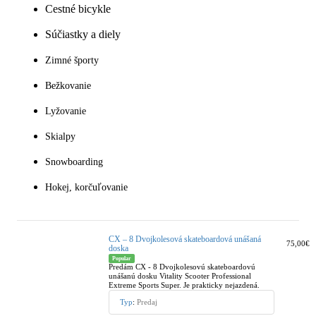
Cestné bicykle
Súčiastky a diely
Zimné športy
Bežkovanie
Lyžovanie
Skialpy
Snowboarding
Hokej, korčuľovanie
CX – 8 Dvojkolesová skateboardová unášaná
75,00€
doska
Popular
Predám CX - 8 Dvojkolesovú skateboardovú
unášanú dosku Vitality Scooter Professional
Extreme Sports Super. Je prakticky nejazdená.
Typ
:
Predaj