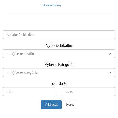
Bratislavský kraj
Čo hľadáte?
Vyberte lokalitu
Vyberte kategóriu
od -do €
Vyhľadať
Reset
Návody