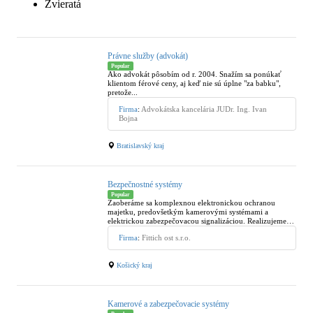
Zvieratá
Právne služby (advokát)
Popular
Ako advokát pôsobím od r. 2004. Snažím sa ponúkať
klientom férové ceny, aj keď nie sú úplne "za babku",
pretože...
Firma
:
Advokátska kancelária JUDr. Ing. Ivan
Bojna
Bratislavský kraj
Bezpečnostné systémy
Popular
Zaoberáme sa komplexnou elektronickou ochranou
majetku, predovšetkým kamerovými systémami a
elektrickou zabezpečovacou signalizáciou. Realizujeme
tiež inštalácie elektrickej požiarnej signalizácie (EPS)...
Firma
:
Fittich ost s.r.o.
Košický kraj
Kamerové a zabezpečovacie systémy