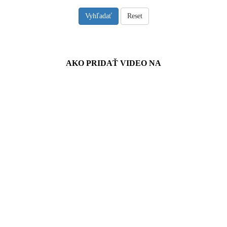
Vyhľadať
Reset
Návody
AKO PRIDAŤ VIDEO NA
Spriateľené stránky
Reklama