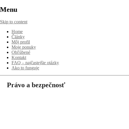
Menu
Skip to content
Home
Články
Môj profil
Moje ponuky
Obľúbené
Kontakt
FAQ – najčastejšie otázky
Ako to funguje
Právo a bezpečnosť