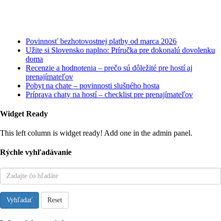
Najnovšie články
Povinnosť bezhotovostnej platby od marca 2026
Užite si Slovensko naplno: Príručka pre dokonalú dovolenku
doma
Recenzie a hodnotenia – prečo sú dôležité pre hostí aj
prenajímateľov
Pobyt na chate – povinnosti slušného hosta
Príprava chaty na hostí – checklist pre prenajímateľov
Widget Ready
This left column is widget ready! Add one in the admin panel.
Rýchle vyhľadávanie
Vyhľadať
Reset