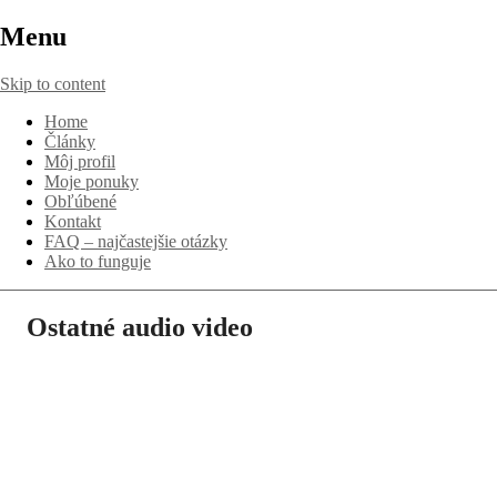
Menu
Skip to content
Home
Články
Môj profil
Moje ponuky
Obľúbené
Kontakt
FAQ – najčastejšie otázky
Ako to funguje
Ostatné audio video