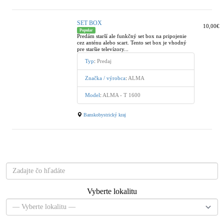
SET BOX
10,00€
Popular
Predám starší ale funkčný set box na pripojenie
cez anténu alebo scart. Tento set box je vhodný
pre staršie televízory...
Typ
:
Predaj
Značka / výrobca
:
ALMA
Model
:
ALMA - T 1600
Banskobystrický kraj
Čo hľadáte?
Vyberte lokalitu