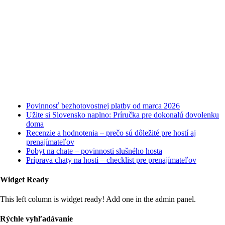
Najnovšie články
Povinnosť bezhotovostnej platby od marca 2026
Užite si Slovensko naplno: Príručka pre dokonalú dovolenku
doma
Recenzie a hodnotenia – prečo sú dôležité pre hostí aj
prenajímateľov
Pobyt na chate – povinnosti slušného hosta
Príprava chaty na hostí – checklist pre prenajímateľov
Widget Ready
This left column is widget ready! Add one in the admin panel.
Rýchle vyhľadávanie