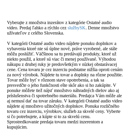
Vyberajte z množstva inzerátov z kategórie Ostatné audio
video. Predaj ľahko a rýchlo cez
službySK
. Denne množstvo
užívateľov z celého Slovenska.
V kategórii Ostatné audio video nájdete ponuku doplnkov a
vybavenia ktoré nie sú úplne nové, práve vyrobené, ale stále
môžu poslúžiť. Väčšinou sa tu predávajú produkty, ktoré už
niekto použil, a ktoré sú viac či menej používané. Výhodou
nákupu z druhej ruky je predovšetkým v nízkej obstarávacej
cene. Cena tovaru je cez inzerciu podstatne nižšia oproti cenám
za nový výrobok. Nájdete tu tovar a doplnky na rôzne použitie.
Tovar môže byť v rôznom stave opotrebenia, a tak sa
presvedčte o jeho funkčnosti ešte skôr ako si ho zakúpite. V
ponuke môžete tiež nájsť množstvo náhradných dielov ako aj
príslušenstva či spotrebného materiálu. Predajca Vám môže ale
aj nemusí dať na tovar záruku. V kategórii Ostatné audio video
nájdete aj množstvo užitočných doplnkov. Ponuka rozličného
tovaru cez inzerciu, výrobkov, služieb za skvelé ceny. Vyberte
si čo potrebujete, a kúpte si to za skvelú cenu.
Sprostredkovanie predaja tovaru medzi inzerentom a
kupujúcim.