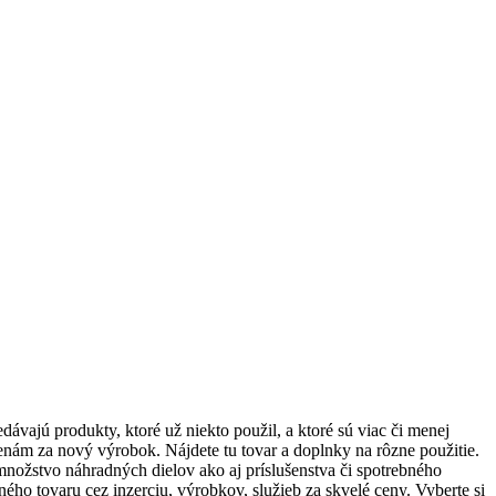
ávajú produkty, ktoré už niekto použil, a ktoré sú viac či menej
enám za nový výrobok. Nájdete tu tovar a doplnky na rôzne použitie.
 množstvo náhradných dielov ako aj príslušenstva či spotrebného
ho tovaru cez inzerciu, výrobkov, služieb za skvelé ceny. Vyberte si