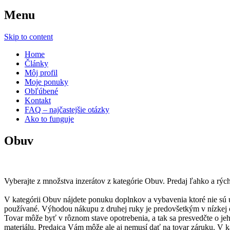
Menu
Skip to content
Home
Články
Môj profil
Moje ponuky
Obľúbené
Kontakt
FAQ – najčastejšie otázky
Ako to funguje
Obuv
Vyberajte z množstva inzerátov z kategórie Obuv. Predaj ľahko a rýc
V kategórii Obuv nájdete ponuku doplnkov a vybavenia ktoré nie sú úp
používané. Výhodou nákupu z druhej ruky je predovšetkým v nízkej ob
Tovar môže byť v rôznom stave opotrebenia, a tak sa presvedčte o jeh
materiálu. Predajca Vám môže ale aj nemusí dať na tovar záruku. V ka