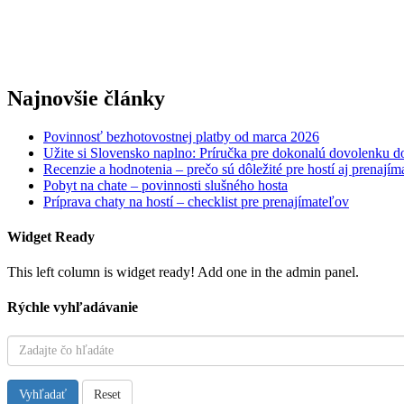
Najnovšie články
Povinnosť bezhotovostnej platby od marca 2026
Užite si Slovensko naplno: Príručka pre dokonalú dovolenku 
Recenzie a hodnotenia – prečo sú dôležité pre hostí aj prenajím
Pobyt na chate – povinnosti slušného hosta
Príprava chaty na hostí – checklist pre prenajímateľov
Widget Ready
This left column is widget ready! Add one in the admin panel.
Rýchle vyhľadávanie
Vyhľadať
Reset