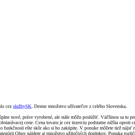
hlo cez
službySK
. Denne množstvo užívateľov z celého Slovenska.
lne nové, práve vyrobené, ale stále môžu poslúžiť. Väčšinou sa tu pred
starávacej cene. Cena tovaru je cez inzerciu podstatne nižšia oproti c
o funkčnosti ešte skôr ako si ho zakúpite. V ponuke môžete tiež nájsť
tegórii Obuv nájdete aj množstvo užitočných doplnkov. Ponuka rozličné