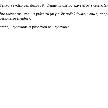
 ľahko a rýchlo cez
službySK
. Denne množstvo užívateľov z celého Sl
elého Slovenska. Ponuka práce na plný či čiastočný úväzok, ako aj brig
 personálne agentúry.
eraz aj ubytovanie či príspevok na ubytovanie.