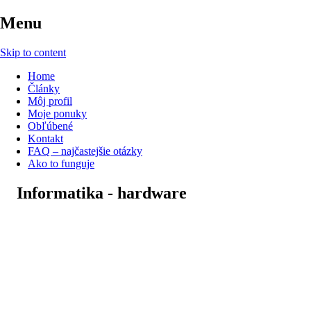
Menu
Skip to content
Home
Články
Môj profil
Moje ponuky
Obľúbené
Kontakt
FAQ – najčastejšie otázky
Ako to funguje
Informatika - hardware