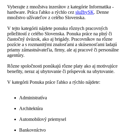
Vyberajte z množstva inzerátov z kategórie Informatika -
hardware. Práca ľahko a rýchlo cez
službySK
. Denne
množstvo užívateľov z celého Slovenska.
V tejto kategórii nájdete ponuku rôznych pracovných
príležitostí z celého Slovenska. Ponuka práce na plný či
čiastočný úväzok, ako aj brigády. Pracovníkov na rôzne
pozície a s rozmanitými znalosťami a skúsenosťami ladajú
priamy zámastnávateľia, firmy, ale aj pracové či personálne
agentúry.
Rôzne spoločnosti ponúkajú rôzne platy ako aj motivujúce
benefity, neraz aj ubytovanie či príspevok na ubytovanie.
V kategórii Ponuka práce ľahko a rýchlo nájdete:
Administratíva
Architektúra
Automobilový priemysel
Bankovníctvo