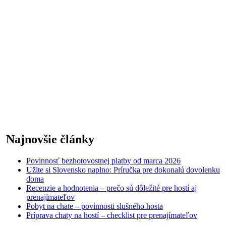
Najnovšie články
Povinnosť bezhotovostnej platby od marca 2026
Užite si Slovensko naplno: Príručka pre dokonalú dovolenku
doma
Recenzie a hodnotenia – prečo sú dôležité pre hostí aj
prenajímateľov
Pobyt na chate – povinnosti slušného hosta
Príprava chaty na hostí – checklist pre prenajímateľov