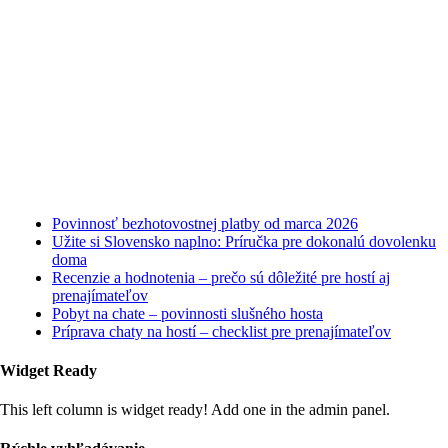
Najnovšie články
Povinnosť bezhotovostnej platby od marca 2026
Užite si Slovensko naplno: Príručka pre dokonalú dovolenku
doma
Recenzie a hodnotenia – prečo sú dôležité pre hostí aj
prenajímateľov
Pobyt na chate – povinnosti slušného hosta
Príprava chaty na hostí – checklist pre prenajímateľov
Widget Ready
This left column is widget ready! Add one in the admin panel.