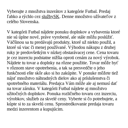
Vyberajte z množstva inzerátov z kategórie Futbal. Predaj
ľahko a rýchlo cez
službySK
. Denne množstvo užívateľov z
celého Slovenska.
V kategórii Futbal nájdete ponuku doplnkov a vybavenia ktoré
nie sú úplne nové, práve vyrobené, ale stále môžu poslúžiť.
Väčšinou sa tu predávajú produkty, ktoré už niekto použil, a
ktoré sú viac či menej používané. Výhodou nákupu z druhej
ruky je predovšetkým v nízkej obstarávacej cene. Cena tovaru
je cez inzerciu podstatne nižšia oproti cenám za nový výrobok.
Nájdete tu tovar a doplnky na rôzne použitie. Tovar môže byť
v rôznom stave opotrebenia, a tak sa presvedčte o jeho
funkčnosti ešte skôr ako si ho zakúpite. V ponuke môžete tiež
nájsť množstvo náhradných dielov ako aj príslušenstva či
spotrebného materiálu. Predajca Vám môže ale aj nemusí dať
na tovar záruku. V kategórii Futbal nájdete aj množstvo
užitočných doplnkov. Ponuka rozličného tovaru cez inzerciu,
výrobkov, služieb za skvelé ceny. Vyberte si čo potrebujete, a
kúpte si to za skvelú cenu. Sprostredkovanie predaja tovaru
medzi inzerentom a kupujúcim.
Čo hľadáte?