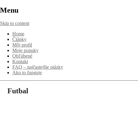
Menu
Skip to content
Home
Články
Môj profil
Moje ponuky
Obľúbené
Kontakt
FAQ – najčastejšie otázky
Ako to funguje
Futbal