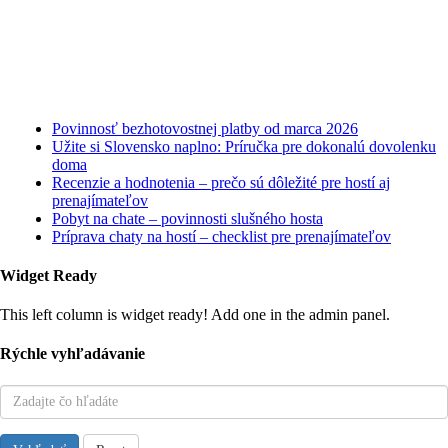
Najnovšie články
Povinnosť bezhotovostnej platby od marca 2026
Užite si Slovensko naplno: Príručka pre dokonalú dovolenku
doma
Recenzie a hodnotenia – prečo sú dôležité pre hostí aj
prenajímateľov
Pobyt na chate – povinnosti slušného hosta
Príprava chaty na hostí – checklist pre prenajímateľov
Widget Ready
This left column is widget ready! Add one in the admin panel.
Rýchle vyhľadávanie