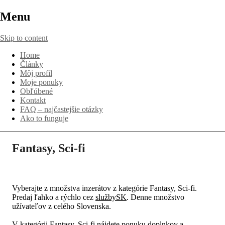
Menu
Skip to content
Home
Články
Môj profil
Moje ponuky
Obľúbené
Kontakt
FAQ – najčastejšie otázky
Ako to funguje
Fantasy, Sci-fi
Vyberajte z množstva inzerátov z kategórie Fantasy, Sci-fi.
Predaj ľahko a rýchlo cez
službySK
. Denne množstvo
užívateľov z celého Slovenska.
V kategórii Fantasy, Sci-fi nájdete ponuku doplnkov a