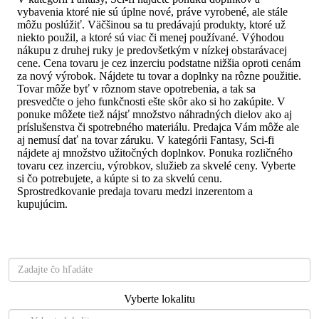
vybavenia ktoré nie sú úplne nové, práve vyrobené, ale stále
môžu poslúžiť. Väčšinou sa tu predávajú produkty, ktoré už
niekto použil, a ktoré sú viac či menej používané. Výhodou
nákupu z druhej ruky je predovšetkým v nízkej obstarávacej
cene. Cena tovaru je cez inzerciu podstatne nižšia oproti cenám
za nový výrobok. Nájdete tu tovar a doplnky na rôzne použitie.
Tovar môže byť v rôznom stave opotrebenia, a tak sa
presvedčte o jeho funkčnosti ešte skôr ako si ho zakúpite. V
ponuke môžete tiež nájsť množstvo náhradných dielov ako aj
príslušenstva či spotrebného materiálu. Predajca Vám môže ale
aj nemusí dať na tovar záruku. V kategórii Fantasy, Sci-fi
nájdete aj množstvo užitočných doplnkov. Ponuka rozličného
tovaru cez inzerciu, výrobkov, služieb za skvelé ceny. Vyberte
si čo potrebujete, a kúpte si to za skvelú cenu.
Sprostredkovanie predaja tovaru medzi inzerentom a
kupujúcim.
Čo hľadáte?
Vyberte lokalitu