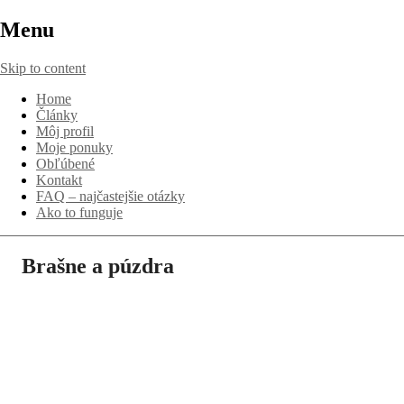
Menu
Skip to content
Home
Články
Môj profil
Moje ponuky
Obľúbené
Kontakt
FAQ – najčastejšie otázky
Ako to funguje
Brašne a púzdra