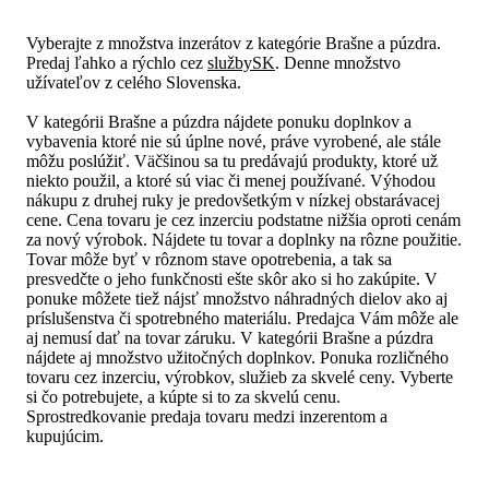
Vyberajte z množstva inzerátov z kategórie Brašne a púzdra.
Predaj ľahko a rýchlo cez
službySK
. Denne množstvo
užívateľov z celého Slovenska.
V kategórii Brašne a púzdra nájdete ponuku doplnkov a
vybavenia ktoré nie sú úplne nové, práve vyrobené, ale stále
môžu poslúžiť. Väčšinou sa tu predávajú produkty, ktoré už
niekto použil, a ktoré sú viac či menej používané. Výhodou
nákupu z druhej ruky je predovšetkým v nízkej obstarávacej
cene. Cena tovaru je cez inzerciu podstatne nižšia oproti cenám
za nový výrobok. Nájdete tu tovar a doplnky na rôzne použitie.
Tovar môže byť v rôznom stave opotrebenia, a tak sa
presvedčte o jeho funkčnosti ešte skôr ako si ho zakúpite. V
ponuke môžete tiež nájsť množstvo náhradných dielov ako aj
príslušenstva či spotrebného materiálu. Predajca Vám môže ale
aj nemusí dať na tovar záruku. V kategórii Brašne a púzdra
nájdete aj množstvo užitočných doplnkov. Ponuka rozličného
tovaru cez inzerciu, výrobkov, služieb za skvelé ceny. Vyberte
si čo potrebujete, a kúpte si to za skvelú cenu.
Sprostredkovanie predaja tovaru medzi inzerentom a
kupujúcim.
Čo hľadáte?