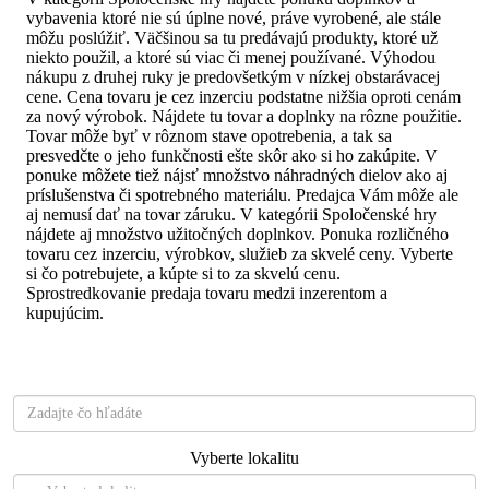
vybavenia ktoré nie sú úplne nové, práve vyrobené, ale stále
môžu poslúžiť. Väčšinou sa tu predávajú produkty, ktoré už
niekto použil, a ktoré sú viac či menej používané. Výhodou
nákupu z druhej ruky je predovšetkým v nízkej obstarávacej
cene. Cena tovaru je cez inzerciu podstatne nižšia oproti cenám
za nový výrobok. Nájdete tu tovar a doplnky na rôzne použitie.
Tovar môže byť v rôznom stave opotrebenia, a tak sa
presvedčte o jeho funkčnosti ešte skôr ako si ho zakúpite. V
ponuke môžete tiež nájsť množstvo náhradných dielov ako aj
príslušenstva či spotrebného materiálu. Predajca Vám môže ale
aj nemusí dať na tovar záruku. V kategórii Spoločenské hry
nájdete aj množstvo užitočných doplnkov. Ponuka rozličného
tovaru cez inzerciu, výrobkov, služieb za skvelé ceny. Vyberte
si čo potrebujete, a kúpte si to za skvelú cenu.
Sprostredkovanie predaja tovaru medzi inzerentom a
kupujúcim.
Čo hľadáte?
Vyberte lokalitu