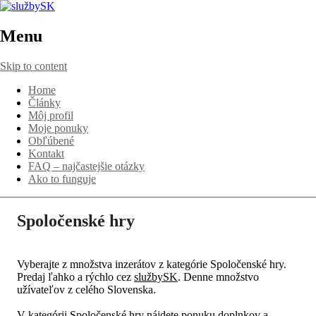
Menu
Skip to content
Home
Články
Môj profil
Moje ponuky
Obľúbené
Kontakt
FAQ – najčastejšie otázky
Ako to funguje
Spoločenské hry
Vyberajte z množstva inzerátov z kategórie Spoločenské hry.
Predaj ľahko a rýchlo cez
službySK
. Denne množstvo
užívateľov z celého Slovenska.
V kategórii Spoločenské hry nájdete ponuku doplnkov a