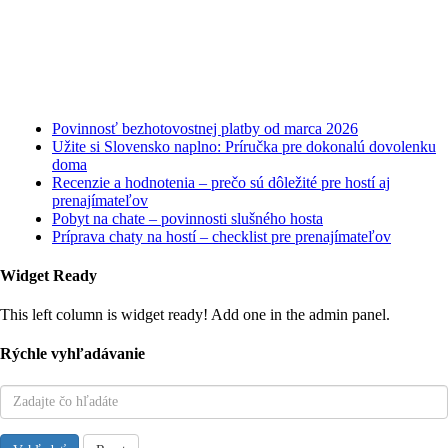
Najnovšie články
Povinnosť bezhotovostnej platby od marca 2026
Užite si Slovensko naplno: Príručka pre dokonalú dovolenku
doma
Recenzie a hodnotenia – prečo sú dôležité pre hostí aj
prenajímateľov
Pobyt na chate – povinnosti slušného hosta
Príprava chaty na hostí – checklist pre prenajímateľov
Widget Ready
This left column is widget ready! Add one in the admin panel.
Rýchle vyhľadávanie