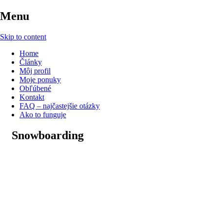
Menu
Skip to content
Home
Články
Môj profil
Moje ponuky
Obľúbené
Kontakt
FAQ – najčastejšie otázky
Ako to funguje
Snowboarding