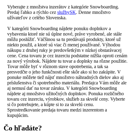
Vyberajte z množstva inzerátov z kategórie Snowboarding.
Predaj ľahko a rýchlo cez
službySK
. Denne množstvo
užívateľov z celého Slovenska.
V kategórii Snowboarding nájdete ponuku doplnkov a
vybavenia ktoré nie sú úplne nové, práve vyrobené, ale stále
môžu poslúžiť. Väčšinou sa tu predávajú produkty, ktoré už
niekto použil, a ktoré sú viac či menej používané. Výhodou
nákupu z druhej ruky je predovšetkým v nízkej obstarávacej
cene. Cena tovaru je cez inzerciu podstatne nižšia oproti cenám
za nový výrobok. Nájdete tu tovar a doplnky na rôzne použitie.
Tovar môže byť v rôznom stave opotrebenia, a tak sa
presvedčte o jeho funkčnosti ešte skôr ako si ho zakúpite. V
ponuke môžete tiež nájsť množstvo náhradných dielov ako aj
príslušenstva či spotrebného materiálu. Predajca Vám môže ale
aj nemusí dať na tovar záruku. V kategórii Snowboarding
nájdete aj množstvo užitočných doplnkov. Ponuka rozličného
tovaru cez inzerciu, výrobkov, služieb za skvelé ceny. Vyberte
si čo potrebujete, a kúpte si to za skvelú cenu.
Sprostredkovanie predaja tovaru medzi inzerentom a
kupujúcim.
Čo hľadáte?