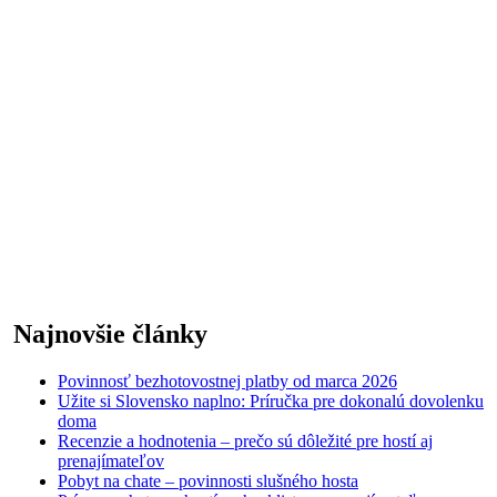
Najnovšie články
Povinnosť bezhotovostnej platby od marca 2026
Užite si Slovensko naplno: Príručka pre dokonalú dovolenku
doma
Recenzie a hodnotenia – prečo sú dôležité pre hostí aj
prenajímateľov
Pobyt na chate – povinnosti slušného hosta