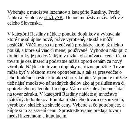
Vyberajte z množstva inzerátov z kategórie Rastliny. Predaj
ľahko a rýchlo cez
službySK
. Denne množstvo užívateľov z
celého Slovenska.
V kategórii Rastliny nájdete ponuku doplnkov a vybavenia
ktoré nie sú úplne nové, práve vyrobené, ale stále môžu
poslúžiť. Väčšinou sa tu predávajú produkty, ktoré už niekto
použil, a ktoré sú viac či menej používané. Výhodou nákupu z
druhej ruky je predovšetkým v nízkej obstarávacej cene. Cena
tovaru je cez inzerciu podstatne nižšia oproti cenám za nový
výrobok. Nájdete tu tovar a doplnky na rôzne použitie. Tovar
môže byť v rôznom stave opotrebenia, a tak sa presvedčte o
jeho funkčnosti ešte skôr ako si ho zakúpite. V ponuke môžete
tiež nájsť množstvo náhradných dielov ako aj príslušenstva či
spotrebného materiálu. Predajca Vám môže ale aj nemusí dať
na tovar záruku. V kategórii Rastliny nájdete aj množstvo
užitočných doplnkov. Ponuka rozličného tovaru cez inzerciu,
výrobkov, služieb za skvelé ceny. Vyberte si čo potrebujete, a
kúpte si to za skvelú cenu. Sprostredkovanie predaja tovaru
medzi inzerentom a kupujúcim.
Čo hľadáte?