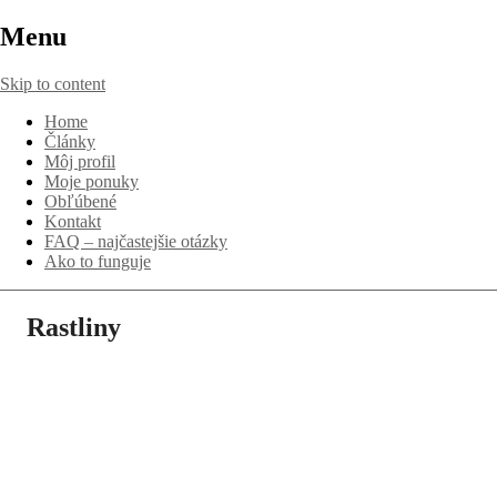
Menu
Skip to content
Home
Články
Môj profil
Moje ponuky
Obľúbené
Kontakt
FAQ – najčastejšie otázky
Ako to funguje
Rastliny