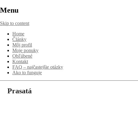
Menu
Skip to content
Home
Články
Môj profil
Moje ponuky
Obľúbené
Kontakt
FAQ – najčastejšie otázky
Ako to funguje
Prasatá