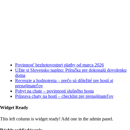
Najnovšie články
Povinnosť bezhotovostnej platby od marca 2026
Užite si Slovensko naplno: Príručka pre dokonalú dovolenku
doma
Recenzie a hodnotenia – prečo sú dôležité pre hostí aj
prenajímateľov
Pobyt na chate – povinnosti slušného hosta
Príprava chaty na hostí – checklist pre prenajímateľov
Widget Ready
This left column is widget ready! Add one in the admin panel.