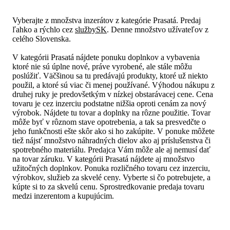
Vyberajte z množstva inzerátov z kategórie Prasatá. Predaj
ľahko a rýchlo cez
službySK
. Denne množstvo užívateľov z
celého Slovenska.
V kategórii Prasatá nájdete ponuku doplnkov a vybavenia
ktoré nie sú úplne nové, práve vyrobené, ale stále môžu
poslúžiť. Väčšinou sa tu predávajú produkty, ktoré už niekto
použil, a ktoré sú viac či menej používané. Výhodou nákupu z
druhej ruky je predovšetkým v nízkej obstarávacej cene. Cena
tovaru je cez inzerciu podstatne nižšia oproti cenám za nový
výrobok. Nájdete tu tovar a doplnky na rôzne použitie. Tovar
môže byť v rôznom stave opotrebenia, a tak sa presvedčte o
jeho funkčnosti ešte skôr ako si ho zakúpite. V ponuke môžete
tiež nájsť množstvo náhradných dielov ako aj príslušenstva či
spotrebného materiálu. Predajca Vám môže ale aj nemusí dať
na tovar záruku. V kategórii Prasatá nájdete aj množstvo
užitočných doplnkov. Ponuka rozličného tovaru cez inzerciu,
výrobkov, služieb za skvelé ceny. Vyberte si čo potrebujete, a
kúpte si to za skvelú cenu. Sprostredkovanie predaja tovaru
medzi inzerentom a kupujúcim.
Čo hľadáte?